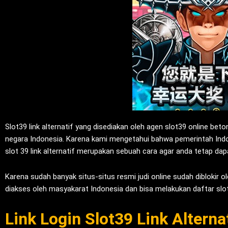
Slot39 link alternatif yang disediakan oleh agen slot39 online be
negara Indonesia. Karena kami mengetahui bahwa pemerintah Indon
slot 39 link alternatif merupakan sebuah cara agar anda tetap d
Karena sudah banyak situs-situs resmi judi online sudah diblokir ol
diakses oleh masyakarat Indonesia dan bisa melakukan daftar sl
Link Login Slot39 Link Alterna