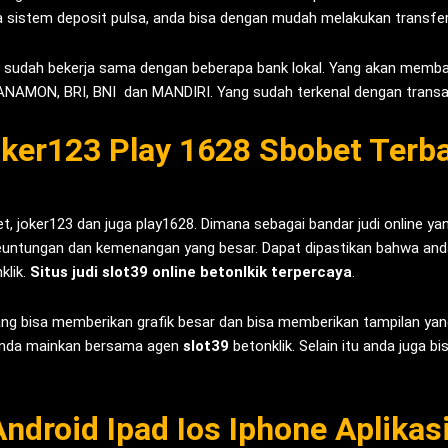
a sistem deposit pulsa, anda bisa dengan mudah melakukan transfer
a sudah bekerja sama dengan beberapa bank lokal. Yang akan memb
DANAMON, BRI, BNI dan MANDIRI. Yang sudah terkenal dengan transaks
Joker123 Play 1628 Sbobet Terb
et, joker123 dan juga play1628. Dimana sebagai bandar judi online
 keuntungan dan kemenangan yang besar. Dapat dipastikan bahwa a
klik.
Situs judi slot39 online betonlkik terpercaya
.
yang bisa memberikan grafik besar dan bisa memberikan tampilan yan
 anda mainkan bersama agen
slot39
betonklik. Selain itu anda juga b
ndroid Ipad Ios Iphone Aplikasi