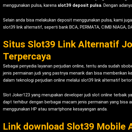
menggunakan pulsa, karena
slot39 deposit pulsa
. Dengan adany
Selain anda bisa melakukan deposit menggunakan pulsa, kami jug
slot39 link alternatif, seperti bank BCA, PERMATA, CIMB NIAGA, 
Situs Slot39 Link Alternatif 
Terpercaya
Sebagai penyedia layanan perjudian online, tentu anda sudah sbob
jenis permainan judi yang pastnya menarik dan bisa memberikan
dalam teknologi perjudian online melalui slot39 link alternatif beton
Slot Joker123 yang merupakan developer judi slot online terbaik 
dapt terhibur dengan berbagai macam jenis permainan yang bisa
menggunakan HP atau smartphone kesayangan anda.
Link download Slot39 Mobile A