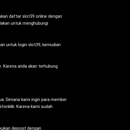
kukan daftar slot39 online dengan
silakan untuk menghubungi
an untuk login slot39, kemudian
ne. Karena anda akan terhubung
mua. Dimana kami ingin para member
etonklik. Karena kami sudah
akukan deposit dengan