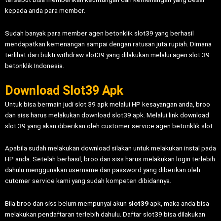
kepada anda para member.
Sudah banyak para member agen betonklik slot39 yang berhasil
mendapatkan kemenangan sampai dengan ratusan juta rupiah. Dimana
terlihat dari bukti withdraw slot39 yang dilakukan melalui agen slot 39
betonklik Indonesia.
Download Slot39 Apk
Untuk bisa bermain judi slot 39 apk melalui HP kesayangan anda, broo
dan siss harus melakukan download slot39 apk. Melalui link download
slot 39 yang akan diberikan oleh customer service agen betonklik slot.
Apabila sudah melakukan download silakan untuk melakukan instal pada
HP anda. Setelah berhasil, broo dan siss harus melakukan login terlebih
dahulu menggunakan username dan password yang diberikan oleh
cutomer service kami yang sudah kompeten dibidannya.
Bila broo dan siss belum mempunyai akun
slot39
apk, maka anda bisa
melakukan pendaftaran terlebih dahulu. Daftar slot39 bisa dilakukan