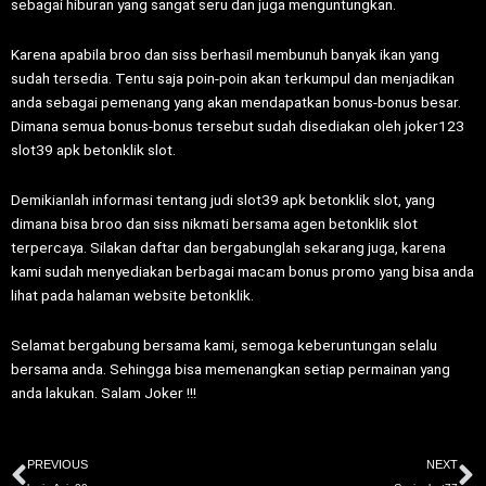
sebagai hiburan yang sangat seru dan juga menguntungkan.
Karena apabila broo dan siss berhasil membunuh banyak ikan yang
sudah tersedia. Tentu saja poin-poin akan terkumpul dan menjadikan
anda sebagai pemenang yang akan mendapatkan bonus-bonus besar.
Dimana semua bonus-bonus tersebut sudah disediakan oleh joker123
slot39 apk betonklik slot.
Demikianlah informasi tentang judi slot39 apk betonklik slot, yang
dimana bisa broo dan siss nikmati bersama agen betonklik slot
terpercaya. Silakan daftar dan bergabunglah sekarang juga, karena
kami sudah menyediakan berbagai macam bonus promo yang bisa anda
lihat pada halaman website betonklik.
Selamat bergabung bersama kami, semoga keberuntungan selalu
bersama anda. Sehingga bisa memenangkan setiap permainan yang
anda lakukan. Salam Joker !!!
PREVIOUS
NEXT