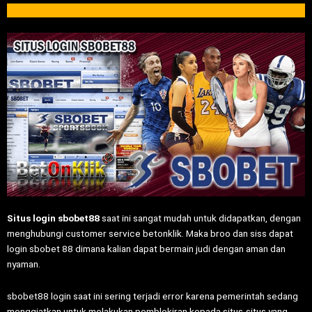
Situs login sbobet88
saat ini sangat mudah untuk didapatkan, dengan
menghubungi customer service betonklik. Maka broo dan siss dapat
login sbobet 88 dimana kalian dapat bermain judi dengan aman dan
nyaman.
sbobet88 login saat ini sering terjadi error karena pemerintah sedang
menggiatkan untuk melakukan pemblokiran kepada situs-situs yang