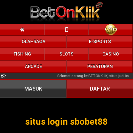
OLAHRAGA
E-SPORTS
FISHING
SLOTS
CASINO
ARCADE
PERATURAN
Selamat datang ke BETONKLIK, situs judi Indone
MASUK
DAFTAR
situs login sbobet88