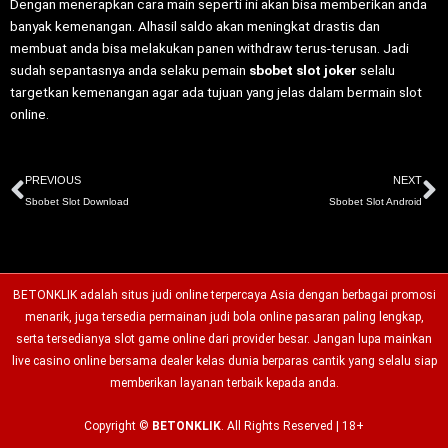
Dengan menerapkan cara main seperti ini akan bisa memberikan anda
banyak kemenangan. Alhasil saldo akan meningkat drastis dan
membuat anda bisa melakukan panen withdraw terus-terusan. Jadi
sudah sepantasnya anda selaku pemain
sbobet slot joker
selalu
targetkan kemenangan agar ada tujuan yang jelas dalam bermain slot
online.
PREVIOUS
NEXT
Sbobet Slot Download
Sbobet Slot Android
BETONKLIK adalah situs judi online terpercaya Asia dengan berbagai promosi
menarik, juga tersedia permainan judi bola online pasaran paling lengkap,
serta tersedianya slot game online dari provider besar. Jangan lupa mainkan
live casino online bersama dealer kelas dunia berparas cantik yang selalu siap
memberikan layanan terbaik kepada anda.
Copyright ©
BETONKLIK
. All Rights Reserved | 18+