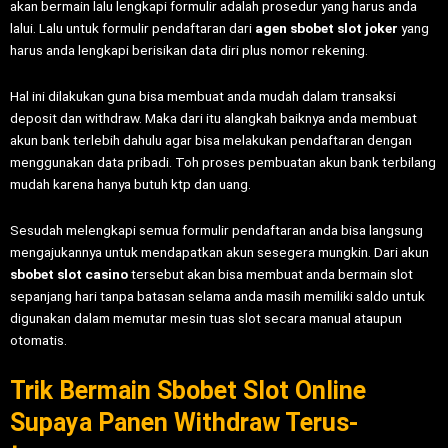
akan bermain lalu lengkapi formulir adalah prosedur yang harus anda
lalui. Lalu untuk formulir pendaftaran dari
agen sbobet slot
joker
yang
harus anda lengkapi berisikan data diri plus nomor rekening.
Hal ini dilakukan guna bisa membuat anda mudah dalam transaksi
deposit dan withdraw. Maka dari itu alangkah baiknya anda membuat
akun bank terlebih dahulu agar bisa melakukan pendaftaran dengan
menggunakan data pribadi. Toh proses pembuatan akun bank terbilang
mudah karena hanya butuh ktp dan uang.
Sesudah melengkapi semua formulir pendaftaran anda bisa langsung
mengajukannya untuk mendapatkan akun sesegera mungkin. Dari akun
sbobet slot casino
tersebut akan bisa membuat anda bermain slot
sepanjang hari tanpa batasan selama anda masih memiliki saldo untuk
digunakan dalam memutar mesin tuas slot secara manual ataupun
otomatis.
Trik Bermain Sbobet Slot Online
Supaya Panen Withdraw Terus-