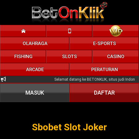
OLAHRAGA
E-SPORTS
FISHING
SLOTS
CASINO
ARCADE
PERATURAN
Selamat datang ke BETONKLIK, situs judi Indonesia 
MASUK
DAFTAR
Sbobet Slot Joker