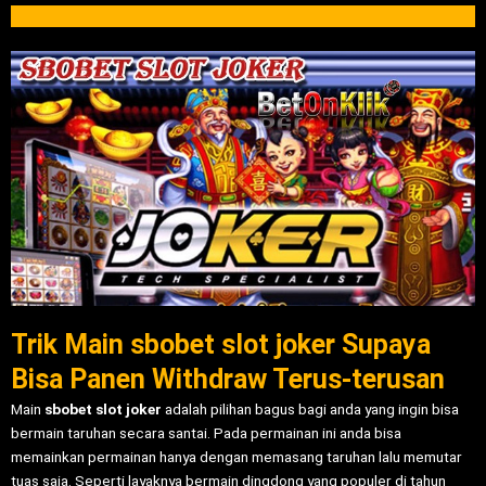
Trik Main sbobet slot joker Supaya
Bisa Panen Withdraw Terus-terusan
Main
sbobet slot joker
adalah pilihan bagus bagi anda yang ingin bisa
bermain taruhan secara santai. Pada permainan ini anda bisa
memainkan permainan hanya dengan memasang taruhan lalu memutar
tuas saja. Seperti layaknya bermain dingdong yang populer di tahun