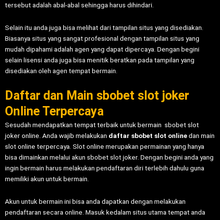
tersebut adalah abal-abal sehingga harus dihindari.
Selain itu anda juga bisa melihat dari tampilan situs yang disediakan.
Biasanya situs yang sangat profesional dengan tampilan situs yang
mudah dipahami adalah agen yang dapat dipercaya. Dengan begini
selain lisensi anda juga bisa menitik beratkan pada tampilan yang
disediakan oleh agen tempat bermain.
Daftar dan Main sbobet slot joker
Online Terpercaya
Sesudah mendapatkan tempat terbaik untuk bermain sbobet slot
joker online. Anda wajib melakukan
daftar sbobet slot online
dan main
slot online terpercaya. Slot online merupakan permainan yang hanya
bisa dimainkan melalui akun sbobet slot joker. Dengan begini anda yang
ingin bermain harus melakukan pendaftaran diri terlebih dahulu guna
memiliki akun untuk bermain.
Akun untuk bermain ini bisa anda dapatkan dengan melakukan
pendaftaran secara online. Masuk kedalam situs utama tempat anda