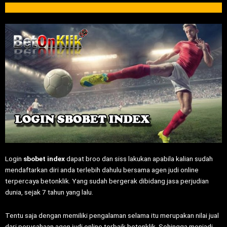
Login
sbobet index
dapat broo dan siss lakukan apabila kalian sudah
mendaftarkan diri anda terlebih dahulu bersama agen judi online
terpercaya betonklik. Yang sudah bergerak dibidang jasa perjudian
dunia, sejak 7 tahun yang lalu.
Tentu saja dengan memiliki pengalaman selama itu merupakan nilai jual
dari perusahaan agen judi online terbaik betonklik. Sehingga menjadi