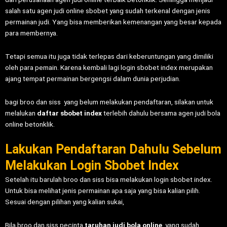
salah satu agen judi online sbobet yang sudah terkenal dengan jenis
permainan judi. Yang bisa memberikan kemenangan yang besar kepada
para membernya.
Tetapi semua itu juga tidak terlepas dari keberuntungan yang dimiliki
oleh para pemain. Karena kembali lagi login sbobet index merupakan
ajang tempat permainan bergengsi dalam dunia perjudian.
bagi broo dan siss yang belum melakukan pendaftaran, silakan untuk
melalukan
daftar sbobet index
terlebih dahulu bersama agen judi bola
online betonklik.
Lakukan Pendaftaran Dahulu Sebelum
Melakukan Login Sbobet Index
Setelah itu barulah broo dan siss bisa melakukan login sbobet index.
Untuk bisa melihat jenis permainan apa saja yang bisa kalian pilih.
Sesuai dengan pilihan yang kalian sukai,
Bila broo dan siss pecinta
taruhan judi bola online
, yang sudah