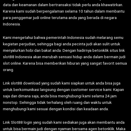
data dan keamanan dalam bertransaksi tidak perlu anda khawatirkan.
Karena kami sudah berpengalaman selama 10 tahun dalam membantu
para penggemar judi online terutama anda yang berada di negara
Indonesia.
Kami mengetahui bahwa pemerintah Indonesia sudah melarang semu
kegiatan perjudian, sehingga bagi anda pecinta judi akan sulit untuk
menyalurkan hobi dan bakat anda. Dengan hadirnya betonklik situs link
slot88 Indonesia akan merubah sensasi hidup anda dalam bermain judi
slot online. Karena bisa memberikan hiburan yang sangat favorit semua
orang.
Link slot88 download yang sudah kami siapkan untuk anda bisa juga
untuk berkomunikasi langsung dengan customer service kami. Kapan
saja dan dimana saja, anda bisa menghubungi kami selama 24 jam
nonstop. Sehingga tidak terhalang oleh ruang dan waktu untuk
menghubungi kami sesuai dengan kondisi dan keadaan anda.
Link Slot88 login
yang sudah kami sediakan juga akan membantu anda
untuk bisa bermain judi dengan nyaman bersama agen betonklik. Maka