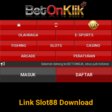
OLAHRAGA
E-SPORTS
FISHING
SLOTS
CASINO
ARCADE
PERATURAN
Selamat datang ke BETONKLIK, situs judi Indonesia y
MASUK
DAFTAR
Link Slot88 Download