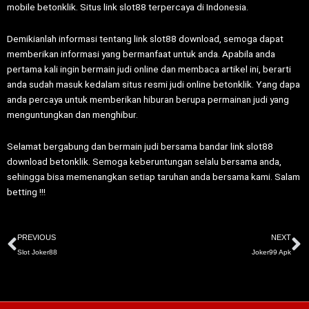
mobile betonklik. Situs link slot88 terpercaya di Indonesia.
Demikianlah informasi tentang
link slot88
download, semoga dapat
memberikan informasi yang bermanfaat untuk anda. Apabila anda
pertama kali ingin bermain judi online dan membaca artikel ini, berarti
anda sudah masuk kedalam situs resmi judi online betonklik. Yang dapa
anda percaya untuk memberikan hiburan berupa permainan judi yang
menguntungkan dan menghibur.
Selamat bergabung dan bermain judi bersama bandar link slot88
download betonklik. Semoga keberuntungan selalu bersama anda,
sehingga bisa memenangkan setiap taruhan anda bersama kami. Salam
betting !!!
PREVIOUS
NEXT
Slot Joker88
Joker99 Apk