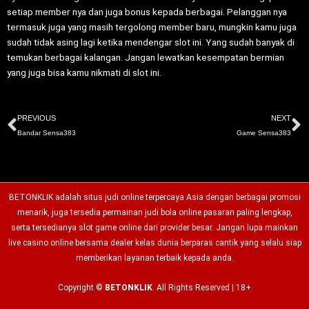
setiap member nya dan juga bonus kepada berbagai. Pelanggan nya
termasuk juga yang masih tergolong member baru, mungkin kamu juga
sudah tidak asing lagi ketika mendengar slot ini. Yang sudah banyak di
temukan berbagai kalangan. Jangan lewatkan kesempatan bermian
yang juga bisa kamu nikmati di slot ini.
PREVIOUS
NEXT
Bandar Sensa383
Game Sensa383
BETONKLIK adalah situs judi online terpercaya Asia dengan berbagai promosi
menarik, juga tersedia permainan judi bola online pasaran paling lengkap,
serta tersedianya slot game online dari provider besar. Jangan lupa mainkan
live casino online bersama dealer kelas dunia berparas cantik yang selalu siap
memberikan layanan terbaik kepada anda.
Copyright ©
BETONKLIK
. All Rights Reserved | 18+