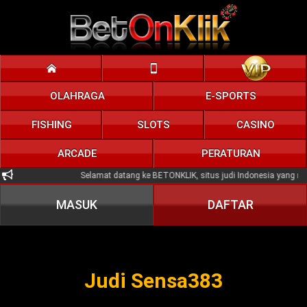
OLAHRAGA
E-SPORTS
FISHING
SLOTS
CASINO
ARCADE
PERATURAN
Selamat datang ke BETONKLIK, situs judi Indonesia yang meny
MASUK
DAFTAR
Judi Sensa383