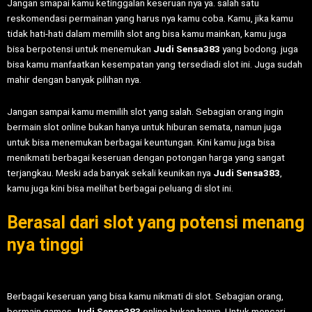
Jangan smapai kamu ketinggalan keseruan nya ya. salah satu
reskomendasi permainan yang harus nya kamu coba. Kamu, jika kamu
tidak hati-hati dalam memilih slot ang bisa kamu mainkan, kamu juga
bisa berpotensi untuk menemukan
Judi Sensa383
yang bodong. juga
bisa kamu manfaatkan kesempatan yang tersediadi slot ini. Juga sudah
mahir dengan banyak pilihan nya.
Jangan sampai kamu memilih slot yang salah. Sebagian orang ingin
bermain slot online bukan hanya untuk hiburan semata, namun juga
untuk bisa menemukan berbagai keuntungan. Kini kamu juga bisa
menikmati berbagai keseruan dengan potongan harga yang sangat
terjangkau. Meski ada banyak sekali keunikan nya
Judi Sensa383
,
kamu juga kini bisa melihat berbagai peluang di slot ini.
Berasal dari slot yang potensi menang
nya tinggi
Berbagai keseruan yang bisa kamu nikmati di slot. Sebagian orang,
bermain games
Judi Sensa383
online bukan hanya. Untuk mencari