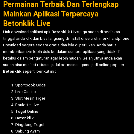
Permainan Terbaik Dan Terlengkap
Mainkan Aplikasi Terpercaya
Betonklik Live
Link download aplikasi apk
Betonklik Live
juga sudah di sediakan
tinggal anda klik dan bisa langsung di install di seluruh merk handphone.
Download segera secara gratis dan bila di perlukan. Anda harus
memberikan izin lebih dulu ke dalam sumber aplikasi yang tidak di
ketahui dalam pengaturan agar lebih mudah. Selanjutnya anda akan
sudah bisa melihat ratusan judul permainan game judi online populer
Betonklik
seperti berikut ini :
Sportbook Odds
Live Casino
Slot Mesin Tiger
Roulette Live
Togel Online
Betonklik
Dingdong Togel
Sabung Ayam