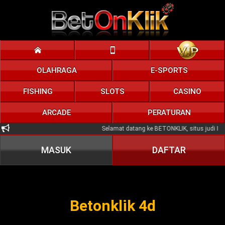
OLAHRAGA
E-SPORTS
FISHING
SLOTS
CASINO
ARCADE
PERATURAN
Selamat datang ke BETONKLIK, situs judi Indon
MASUK
DAFTAR
Betonklik 4d