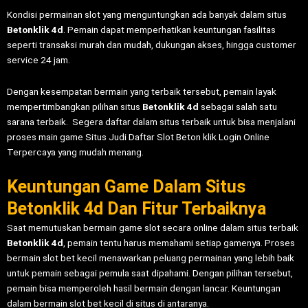
Kondisi permainan slot yang menguntungkan ada banyak dalam situs
Betonklik 4d
. Pemain dapat memperhatikan keuntungan fasilitas
seperti transaksi murah dan mudah, dukungan akses, hingga customer
service 24 jam.
Dengan kesempatan bermain yang terbaik tersebut, pemain layak
mempertimbangkan pilihan situs
Betonklik 4d
sebagai salah satu
sarana terbaik. Segera daftar dalam situs terbaik untuk bisa menjalani
proses main game Situs Judi Daftar Slot Beton klik Login Online
Terpercaya yang mudah menang.
Keuntungan Game Dalam Situs
Betonklik 4d Dan Fitur Terbaiknya
Saat memutuskan bermain game slot secara online dalam situs terbaik
Betonklik 4d
, pemain tentu harus memahami setiap gamenya. Proses
bermain slot bet kecil menawarkan peluang permainan yang lebih baik
untuk pemain sebagai pemula saat dipahami. Dengan pilihan tersebut,
pemain bisa memperoleh hasil bermain dengan lancar. Keuntungan
dalam bermain slot bet kecil di situs di antaranya.