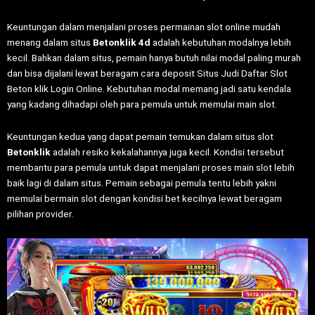
Keuntungan dalam menjalani proses permainan slot online mudah
menang dalam situs
Betonklik 4d
adalah kebutuhan modalnya lebih
kecil. Bahkan dalam situs, pemain hanya butuh nilai modal paling murah
dan bisa dijalani lewat beragam cara deposit Situs Judi Daftar Slot
Beton klik Login Online. Kebutuhan modal memang jadi satu kendala
yang kadang dihadapi oleh para pemula untuk memulai main slot.
Keuntungan kedua yang dapat pemain temukan dalam situs slot
Betonklik
adalah resiko kekalahannya juga kecil. Kondisi tersebut
membantu para pemula untuk dapat menjalani proses main slot lebih
baik lagi di dalam situs. Pemain sebagai pemula tentu lebih yakni
memulai bermain slot dengan kondisi bet kecilnya lewat beragam
pilihan provider.