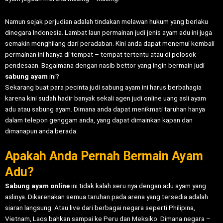
Namun sejak perjudian adalah tindakan melawan hukum yang berlaku
dinegara Indonesia. Lambat laun permainan judi jenis ayam adu ini juga
semakin menghilang dari peradaban. Kini anda dapat menemui kembali
permainan ini hanya di tempat – tempat tertentu atau di pelosok
pendesaan. Bagaimana dengan nasib bettor yang ingin bermain judi
sabung ayam
ini?
Sekarang buat para pecinta judi sabung ayam ini harus berbahagia
karena kini sudah hadir banyak sekali agen judi online uang asli ayam
adu atau sabung ayam. Dimana anda dapat menikmati taruhan hanya
dalam telepon genggam anda, yang dapat dimainkan kapan dan
dimanapun anda berada.
Apakah Anda Pernah Bermain Ayam
Adu?
Sabung ayam online
ini tidak kalah seru nya dengan adu ayam yang
aslinya. Dikarenakan semua taruhan pada arena yang tersedia adalah
siaran langsung. Atau live dari berbagai negara seperti Philipina,
Vietnam, Laos bahkan sampai ke Peru dan Meksiko. Dimana negara –