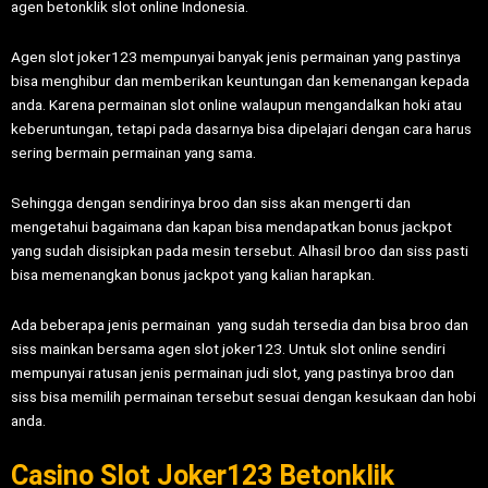
agen betonklik slot online Indonesia.
Agen slot joker123 mempunyai banyak jenis permainan yang pastinya
bisa menghibur dan memberikan keuntungan dan kemenangan kepada
anda. Karena permainan slot online walaupun mengandalkan hoki atau
keberuntungan, tetapi pada dasarnya bisa dipelajari dengan cara harus
sering bermain permainan yang sama.
Sehingga dengan sendirinya broo dan siss akan mengerti dan
mengetahui bagaimana dan kapan bisa mendapatkan bonus jackpot
yang sudah disisipkan pada mesin tersebut. Alhasil broo dan siss pasti
bisa memenangkan bonus jackpot yang kalian harapkan.
Ada beberapa jenis permainan yang sudah tersedia dan bisa broo dan
siss mainkan bersama agen slot joker123. Untuk slot online sendiri
mempunyai ratusan jenis permainan judi slot, yang pastinya broo dan
siss bisa memilih permainan tersebut sesuai dengan kesukaan dan hobi
anda.
Casino Slot Joker123 Betonklik