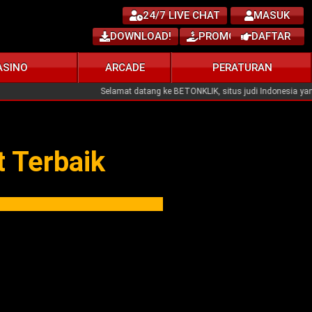
24/7 LIVE CHAT
MASUK
DOWNLOAD!
PROMO
DAFTAR
ASINO
ARCADE
PERATURAN
Selamat datang ke BETONKLIK, situs judi Indonesia yang 
t Terbaik