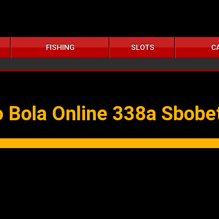
FISHING
SLOTS
C
o Bola Online 338a Sbobe