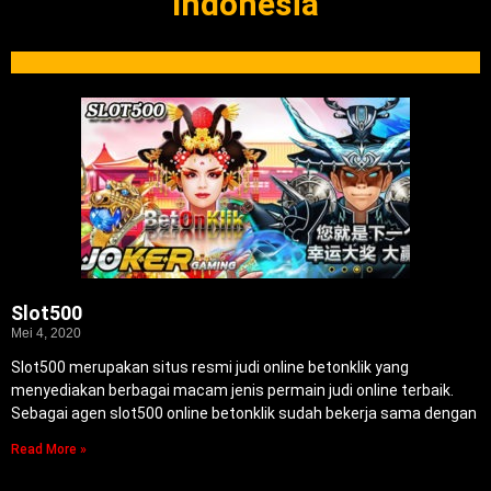
Indonesia
Slot500
Mei 4, 2020
Slot500 merupakan situs resmi judi online betonklik yang
menyediakan berbagai macam jenis permain judi online terbaik.
Sebagai agen slot500 online betonklik sudah bekerja sama dengan
Read More »