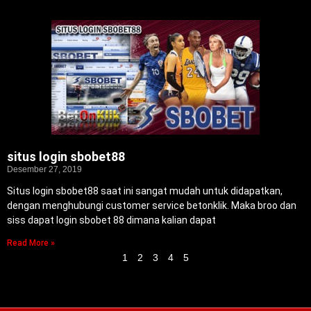
situs login sbobet88
Desember 27, 2019
Situs login sbobet88 saat ini sangat mudah untuk didapatkan,
dengan menghubungi customer service betonklik. Maka broo dan
siss dapat login sbobet 88 dimana kalian dapat
Read More »
1
2
3
4
5