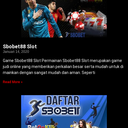
Sbobet88 Slot
Januari 14, 2020
Game Sbobet88 Slot Permainan Sbobet88 Slot merupakan game
judi online yang memberikan perkalian besar serta mudah untuk di
mainkan dengan sangat mudah dan aman. Seperti
Read More »