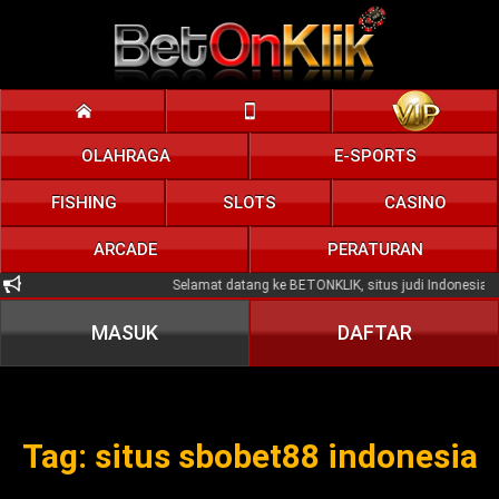
OLAHRAGA
E-SPORTS
FISHING
SLOTS
CASINO
ARCADE
PERATURAN
Selamat datang ke BETONKLIK, situs judi Indonesia yang 
MASUK
DAFTAR
Tag: situs sbobet88 indonesia