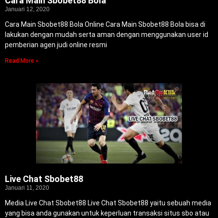
Cara Main Sbobet88 Bola
Januari 12, 2020
Cara Main Sbobet88 Bola Online Cara Main Sbobet88 Bola bisa di
lakukan dengan mudah serta aman dengan menggunakan user id
pemberian agen judi online resmi
Read More »
Live Chat Sbobet88
Januari 11, 2020
Media Live Chat Sbobet88 Live Chat Sbobet88 yaitu sebuah media
yang bisa anda gunakan untuk keperluan transaksi situs sbo atau