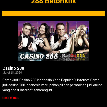
288 Betonklik
Casino 288
Maret 18, 2020
Game Judi Casino 288 Indonesia Yang Populer Di Internet Game
judi casino 288 Indonesia merupakan pilihan permainan judi online
yang ada di internet sekarang ini.
Read More »