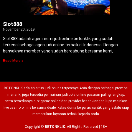
Slot888
November 20, 2019
Slot888 adalah agen resmi judi online betonklik yang sudah
terkenal sebagai agen judi online terbaik di Indonesia. Dengan
banyaknya member yang sudah bergabung bersama kami,
Read More »
BETONKLIK adalah situs judi online terpercaya Asia dengan berbagai promosi
menarik, juga tersedia permainan judi bola online pasaran paling lengkap,
serta tersedianya slot game online dari provider besar. Jangan lupa mainkan
live casino online bersama dealer kelas dunia berparas cantik yang selalu siap
memberikan layanan terbaik kepada anda.
Copyright ©
BETONKLIK
. All Rights Reserved | 18+