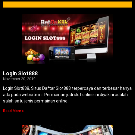
Login Slot888
November 20, 2019
Login Slot888, Situs Daftar Slot888 terpercaya dan terbesar hanya
ada pada website ini. Permainan judi slot online ini diyakini adalah
salah satu jenis permainan online
Read More »