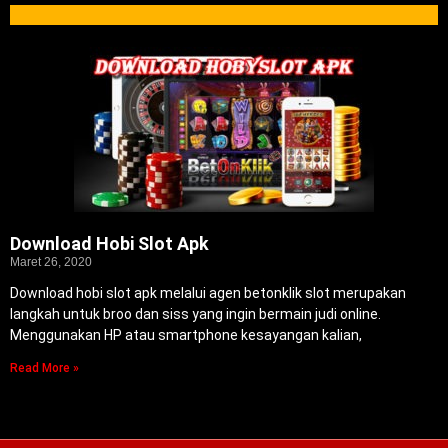
Download Hobi Slot Apk
Maret 26, 2020
Download hobi slot apk melalui agen betonklik slot merupakan
langkah untuk broo dan siss yang ingin bermain judi online.
Menggunakan HP atau smartphone kesayangan kalian,
Read More »