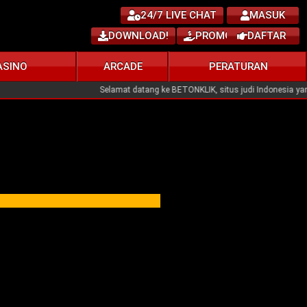
24/7 LIVE CHAT
MASUK
DOWNLOAD!
PROMO
DAFTAR
ASINO
ARCADE
PERATURAN
Selamat datang ke BETONKLIK, situs judi Indonesia yang 