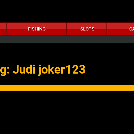
FISHING
SLOTS
C
g: Judi joker123