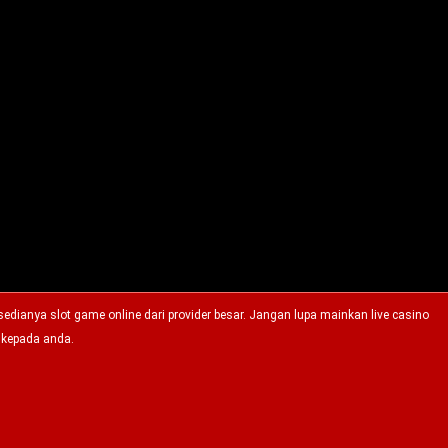
sedianya slot game online dari provider besar. Jangan lupa mainkan live casino
k kepada anda.