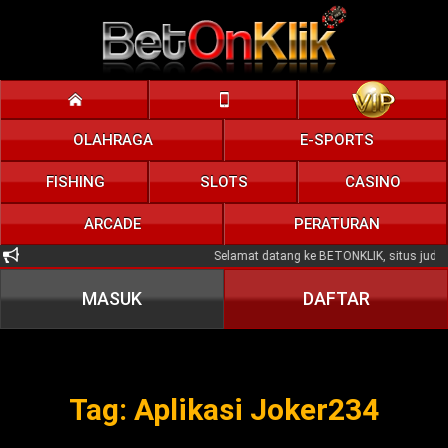
OLAHRAGA
E-SPORTS
FISHING
SLOTS
CASINO
ARCADE
PERATURAN
Selamat datang ke BETONKLIK, situs judi I
MASUK
DAFTAR
Tag: Aplikasi Joker234