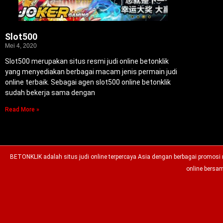
Slot500
Mei 4, 2020
Slot500 merupakan situs resmi judi online betonklik
yang menyediakan berbagai macam jenis permain judi
online terbaik. Sebagai agen slot500 online betonklik
sudah bekerja sama dengan
Read More »
BETONKLIK adalah situs judi online terpercaya Asia dengan berbagai promosi me
online bersam