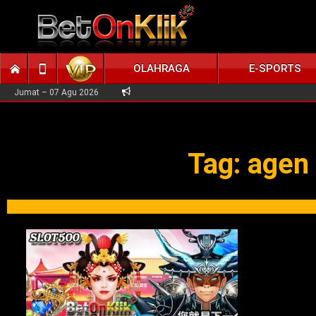
OLAHRAGA
E-SPORTS
Jumat – 07 Agu 2026
Tag: agen 