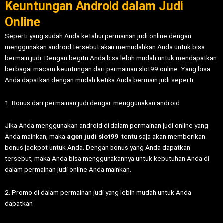
Keuntungan Android dalam Judi
Online
Seperti yang sudah Anda ketahui permainan judi online dengan
menggunakan android tersebut akan memudahkan Anda untuk bisa
bermain judi. Dengan begitu Anda bisa lebih mudah untuk mendapatkan
berbagai macam keuntungan dari permainan slot99 online. Yang bisa
Anda dapatkan dengan mudah ketika Anda bermain judi seperti:
1. Bonus dari permainan judi dengan menggunakan android
Jika Anda menggunakan android di dalam permainan judi online yang
Anda mainkan, maka
agen judi
slot99
tentu saja akan memberikan
bonus jackpot untuk Anda. Dengan bonus yang Anda dapatkan
tersebut, maka Anda bisa menggunakannya untuk kebutuhan Anda di
dalam permainan judi online Anda mainkan.
2. Promo di dalam permainan judi yang lebih mudah untuk Anda
dapatkan