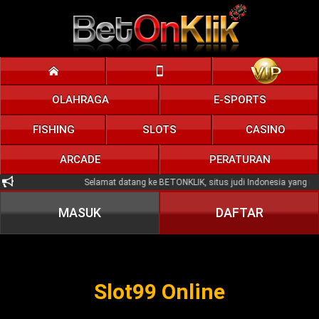
OLAHRAGA
E-SPORTS
FISHING
SLOTS
CASINO
ARCADE
PERATURAN
Selamat datang ke BETONKLIK, situs judi Indonesia yang menye
MASUK
DAFTAR
Slot99 Online