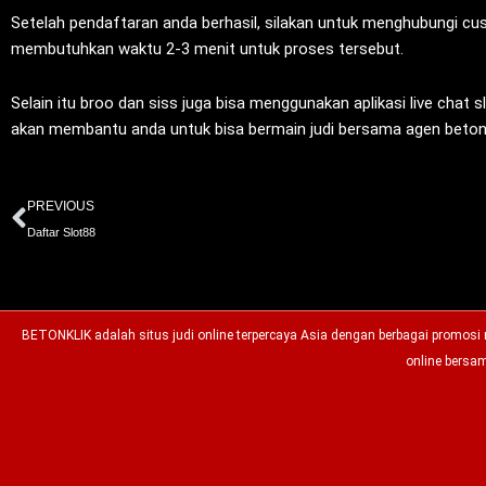
Setelah pendaftaran anda berhasil, silakan untuk menghubungi 
membutuhkan waktu 2-3 menit untuk proses tersebut.
Selain itu broo dan siss juga bisa menggunakan aplikasi live chat
akan membantu anda untuk bisa bermain judi bersama agen betonkli
PREVIOUS
Daftar Slot88
BETONKLIK adalah situs judi online terpercaya Asia dengan berbagai promosi me
online bersam