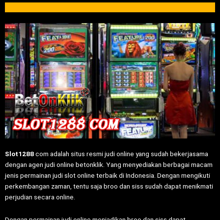
Slot1288
com adalah situs resmi judi online yang sudah bekerjasama
dengan agen judi online betonklik. Yang menyediakan berbagai macam
jenis permainan judi slot online terbaik di Indonesia. Dengan mengikuti
perkembangan zaman, tentu saja broo dan siss sudah dapat menikmati
perjudian secara online.
Dengan permainan judi online menjadikan broo dan siss dapat