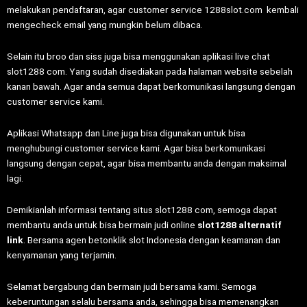
melakukan pendaftaran, agar customer service 1288slot.com kembali
mengecheck email yang mungkin belum dibaca.
Selain itu broo dan siss juga bisa menggunakan aplikasi live chat
slot1288 com. Yang sudah disediakan pada halaman website sebelah
kanan bawah. Agar anda semua dapat berkomunikasi langsung dengan
customer service kami.
Aplikasi Whatsapp dan Line juga bisa digunakan untuk bisa
menghubungi customer service kami. Agar bisa berkomunikasi
langsung dengan cepat, agar bisa membantu anda dengan maksimal
lagi.
Demikianlah informasi tentang situs slot1288 com, semoga dapat
membantu anda untuk bisa bermain judi online
slot1288 alternatif
link
. Bersama agen betonklik slot Indonesia dengan keamanan dan
kenyamanan yang terjamin.
Selamat bergabung dan bermain judi bersama kami. Semoga
keberuntungan selalu bersama anda, sehingga bisa memenangkan