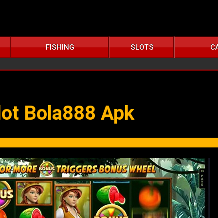
FISHING
SLOTS
C
lot Bola888 Apk