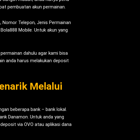
epat pembuatan akun permainan.
g, Nomor Telepon, Jenis Permainan
Bola888 Mobile. Untuk akun yang
permainan dahulu agar kami bisa
ain anda harus melakukan deposit
narik Melalui
gan beberapa bank – bank lokal.
 Bank Danamon. Untuk anda yang
deposit via OVO atau aplikasi dana