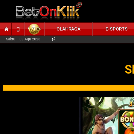
OLAHRAGA
E-SPORTS
Sabtu – 08 Agu 2026
S