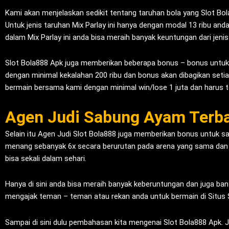
Kami akan menjelaskan sedikit tentang taruhan bola yang Slot Bol
Untuk jenis taruhan Mix Parlay ini hanya dengan modal 13 ribu an
dalam Mix Parlay ini anda bisa meraih banyak keuntungan dari jenis 
Slot Bola888 Apk juga memberikan beberapa bonus – bonus untuk
dengan minimal kekalahan 200 ribu dan bonus akan dibagikan seti
bermain bersama kami dengan minimal win/lose 1 juta dan harus t
Agen Judi Sabung Ayam Terbai
Selain itu Agen Judi Slot Bola888 juga memberikan bonus untuk 
menang sebanyak 6x secara berurutan pada arena yang sama dan f
bisa sekali dalam sehari.
Hanya di sini anda bisa meraih banyak keberuntungan dan juga ba
mengajak teman – teman atau rekan anda untuk bermain di Situs 
Sampai di sini dulu pembahasan kita mengenai Slot Bola888 Apk. J