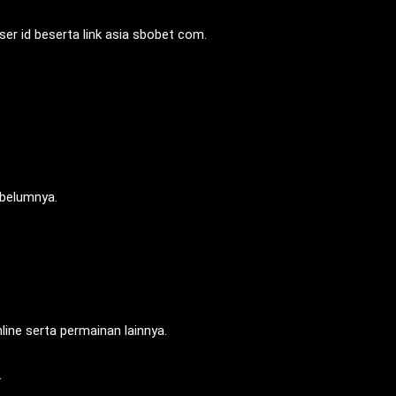
er id beserta link asia sbobet com.
.
ebelumnya.
ine serta permainan lainnya.
.