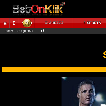
OLAHRAGA
E-SPORTS
Jumat – 07 Agu 2026