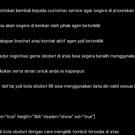
 kirimkan kembali kepada customer service agar segera di proseskan.
 akan segera di berikan oleh pihak agen betonklik.
kapan livechat atau kontak aktif agen judi betonklik.
dur registrasi game sbobet di atas bisa segera beralih menggunakan
akukan serta aman untuk anda isi kapanpun.
daftar judi bola sbobet 88 asia menggunakan data diri valid sesuai 
”true” height=”566″ header=”show” ssl=”true”]
i bola sbobet dengan cara mengklik tombol tersedia di atas.