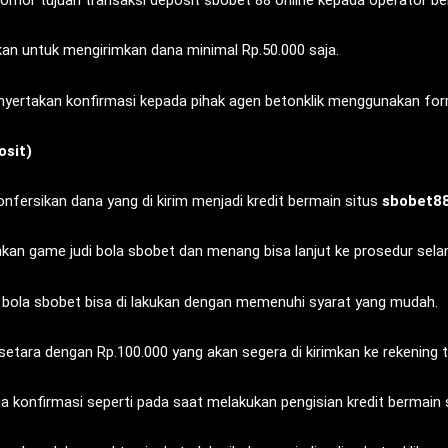
omor tujuan transaksi deposit sbobet 88 online kepada operator be
kan untuk mengirimkan dana minimal Rp.50.000 saja.
yertakan konfirmasi kepada pihak agen betonklik menggunakan form
osit)
ersikan dana yang di kirim menjadi kredit bermain situs
sbobet8
kan game judi bola sbobet dan menang bisa lanjut ke prosedur selan
di bola sbobet bisa di lakukan dengan memenuhi syarat yang mudah.
etara dengan Rp.100.000 yang akan segera di kirimkan ke rekening t
a konfirmasi seperti pada saat melakukan pengisian kredit bermain 