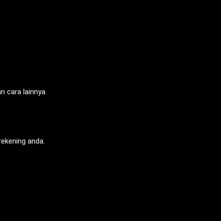
 cara lainnya.
rekening anda.