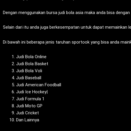
Dengan menggunakan bursa judi bola asia maka anda bisa dengan
Selain dari itu anda juga berkesempatan untuk dapat memainkan lebih
Di bawah ini beberapa jenis taruhan sportook yang bisa anda main
Judi Bola Online
Judi Bola Basket
Judi Bola Voli
Judi Baseball
Judi American Foodball
Judi Ice Hockey|
Judi Formula 1
Judi Moto GP
Judi Cricket
Dan Lainnya