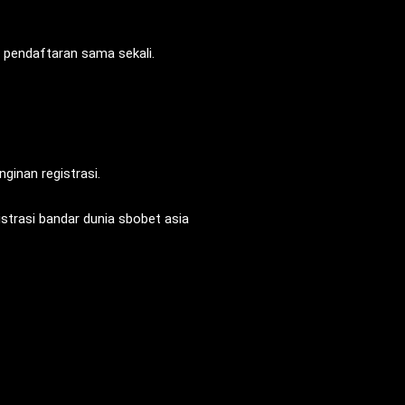
a pendaftaran sama sekali.
ginan registrasi.
strasi bandar dunia sbobet asia