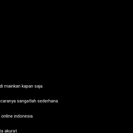
di mainkan kapan saja.
a caranya sangatlah sederhana.
online indonesia.
a akurat.