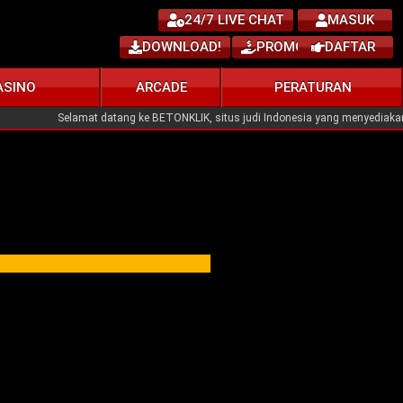
24/7 LIVE CHAT
MASUK
DOWNLOAD!
PROMO
DAFTAR
ASINO
ARCADE
PERATURAN
Selamat datang ke BETONKLIK, situs judi Indonesia yang menyediakan berbagai r