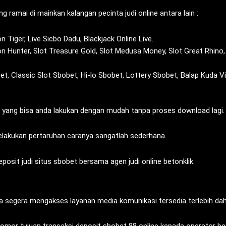
g ramai di mainkan kalangan pecinta judi online antara lain :
n Tiger, Live Sicbo Dadu, Blackjack Online Live.
Jhon Hunter, Slot Treasure Gold, Slot Medusa Money, Slot Great Rhino,
t, Classic Slot Sbobet, Hi-lo Sbobet, Lottery Sbobet, Balap Kuda V
 yang bisa anda lakukan dengan mudah tanpa proses download lagi.
elakukan pertaruhan caranya sangatlah sederhana.
eposit judi situs sbobet bersama agen judi online betonklik.
sa segera mengakses layanan media komunikasi tersedia terlebih dah