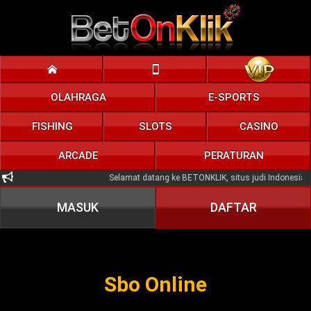
OLAHRAGA
E-SPORTS
FISHING
SLOTS
CASINO
ARCADE
PERATURAN
Selamat datang ke BETONKLIK, situs judi Indonesia yan
MASUK
DAFTAR
Sbo Online