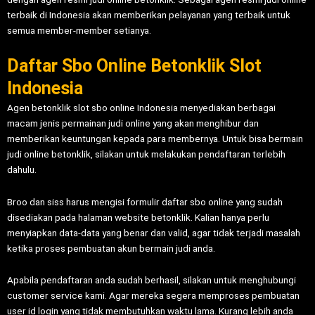
terbaik di Indonesia akan memberikan pelayanan yang terbaik untuk
semua member-member setianya.
Daftar Sbo Online Betonklik Slot
Indonesia
Agen betonklik slot sbo online Indonesia menyediakan berbagai
macam jenis permainan judi online yang akan menghibur dan
memberikan keuntungan kepada para membernya. Untuk bisa bermain
judi online betonklik, silakan untuk melakukan pendaftaran terlebih
dahulu.
Broo dan siss harus mengisi formulir daftar sbo online yang sudah
disediakan pada halaman website betonklik. Kalian hanya perlu
menyiapkan data-data yang benar dan valid, agar tidak terjadi masalah
ketika proses pembuatan akun bermain judi anda.
Apabila pendaftaran anda sudah berhasil, silakan untuk menghubungi
customer service kami. Agar mereka segera memproses pembuatan
user id login yang tidak membutuhkan waktu lama. Kurang lebih anda