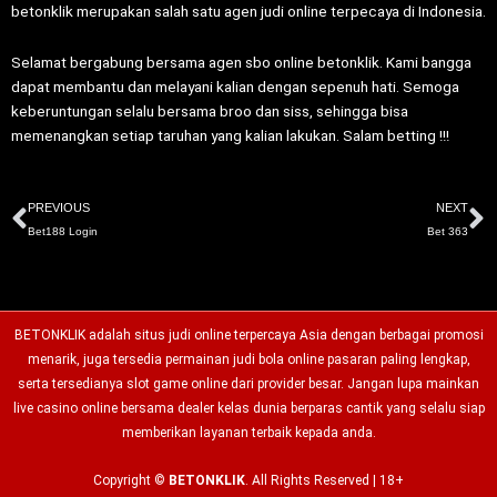
betonklik merupakan salah satu agen judi online terpecaya di Indonesia.
Selamat bergabung bersama agen sbo online betonklik. Kami bangga
dapat membantu dan melayani kalian dengan sepenuh hati. Semoga
keberuntungan selalu bersama broo dan siss, sehingga bisa
memenangkan setiap taruhan yang kalian lakukan. Salam betting !!!
PREVIOUS
NEXT
Bet188 Login
Bet 363
BETONKLIK adalah situs judi online terpercaya Asia dengan berbagai promosi
menarik, juga tersedia permainan judi bola online pasaran paling lengkap,
serta tersedianya slot game online dari provider besar. Jangan lupa mainkan
live casino online bersama dealer kelas dunia berparas cantik yang selalu siap
memberikan layanan terbaik kepada anda.
Copyright ©
BETONKLIK
. All Rights Reserved | 18+