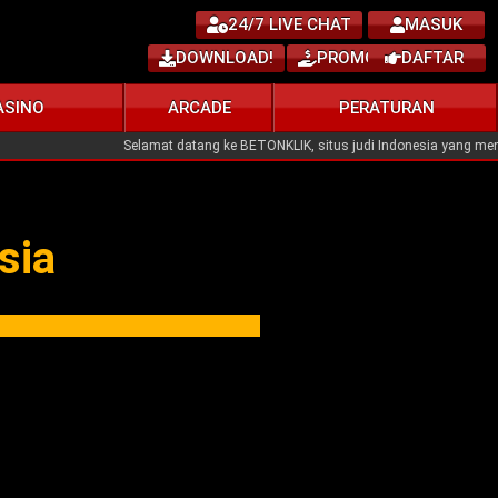
24/7 LIVE CHAT
MASUK
DOWNLOAD!
PROMO
DAFTAR
ASINO
ARCADE
PERATURAN
Selamat datang ke BETONKLIK, situs judi Indonesia yang menyediaka
sia