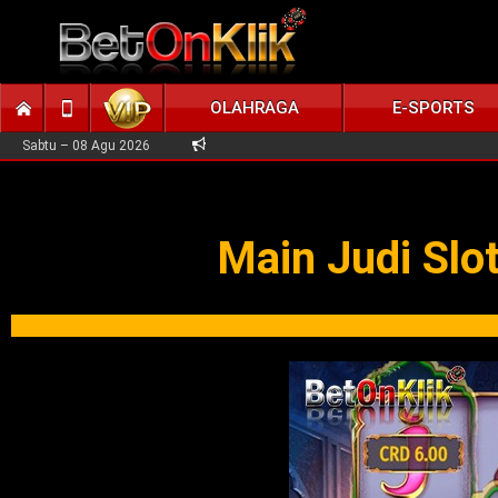
OLAHRAGA
E-SPORTS
Sabtu – 08 Agu 2026
Main Judi Slot