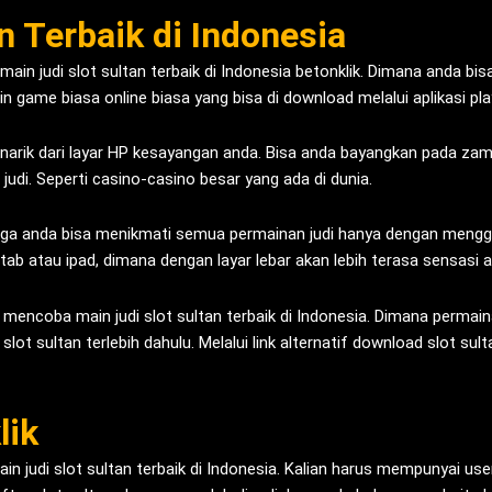
n Terbaik di Indonesia
n judi slot sultan terbaik di Indonesia betonklik. Dimana anda bis
in game biasa online biasa yang bisa di download melalui aplikasi pl
arik dari layar HP kesayangan anda. Bisa anda bayangkan pada zama
di. Seperti casino-casino besar yang ada di dunia.
ngga anda bisa menikmati semua permainan judi hanya dengan men
ab atau ipad, dimana dengan layar lebar akan lebih terasa sensasi a
in mencoba main judi slot sultan terbaik di Indonesia. Dimana perma
t sultan terlebih dahulu. Melalui link alternatif download slot sul
lik
in judi slot sultan terbaik di Indonesia. Kalian harus mempunyai user