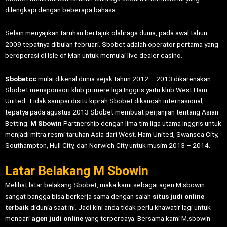
dilengkapi dengan beberapa bahasa.
Selain menyajikan taruhan bertajuk olahraga dunia, pada awal tahun
2009 tepatnya dibulan februari. Sbobet adalah operator pertama yang
beroperasi di Isle of Man untuk memulai live dealer casino.
Sbobetcc
mulai dikenal dunia sejak tahun 2012 – 2013 dikarenakan
Sbobet mensponsori klub primere liga Inggris yaitu klub West Ham
United. Tidak sampai disitu kiprah Sbobet dikancah internasional,
tepatya pada agustus 2013 Sbobet membuat perjanjian tentang Asian
Betting.
M Sbowin
Partnership dengan lima tim liga utama Inggris untuk
menjadi mitra resmi taruhan Asia dari West. Ham United, Swansea City,
Southampton, Hull City, dan Norwich City untuk musim 2013 – 2014.
Latar Belakang M Sbowin
Melihat latar belakang Sbobet, maka kami sebagai agen M sbowin
sangat bangga bisa berkerja sama dengan salah
situs judi online
terbaik
didunia saat ini. Jadi kini anda tidak perlu khawatir lagi untuk
mencari
agen judi online
yang terpercaya. Bersama kami M.sbowin