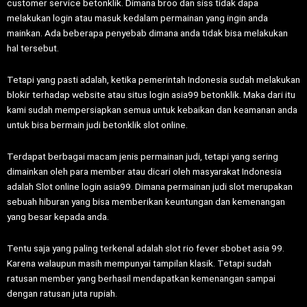
customer service betonklik. Dimana broo dan siss tidak dapa
melakukan login atau masuk kedalam permainan yang ingin anda
mainkan. Ada beberapa penyebab dimana anda tidak bisa melakukan
hal tersebut.
Tetapi yang pasti adalah, ketika pemerintah Indonesia sudah melakukan
blokir terhadap website atau situs login asia99 betonklik. Maka dari itu
kami sudah mempersiapkan semua untuk kebaikan dan keamanan anda
untuk bisa bermain judi betonklik slot online.
Terdapat berbagai macam jenis permainan judi, tetapi yang sering
dimainkan oleh para member atau dicari oleh masyarakat Indonesia
adalah Slot online login asia99. Dimana permainan judi slot merupakan
sebuah hiburan yang bisa memberikan keuntungan dan kemenangan
yang besar kepada anda.
Tentu saja yang paling terkenal adalah slot rio fever sbobet asia 99.
Karena walaupun masih mempunyai tampilan klasik. Tetapi sudah
ratusan member yang berhasil mendapatkan kemenangan sampai
dengan ratusan juta rupiah.