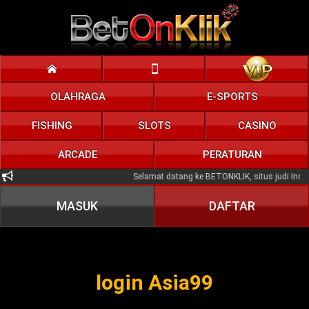
OLAHRAGA
E-SPORTS
FISHING
SLOTS
CASINO
ARCADE
PERATURAN
Selamat datang ke BETONKLIK, situs judi Indone
MASUK
DAFTAR
login Asia99