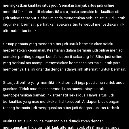
meningkatkan kualitas situs judi. Semakin banyak situs judi online
memiliki link alternatif
sbobet 88 asia
, maka semakin berkualitas situs
judi online tersebut. Sebelum anda menentukan sebuah situs judi untuk
digunakan bermain, perhatikan apakah situs tersebut menyediakan link
alternatif atau tidak.
Setiap pemain yang mencari situs judi untuk bermain akan selalu
meperhatikan keamanan. Keamanan dalam bermain judi online menjadi
semakin penting dengan kondisi seperti sekarang ini. Situs judi online
yang berkualitas mampu menyediakan keamanan bermain untuk para
membernya. Hal ini ditandai dengan adanya link alternatif untuk bermain.
Situs judi online yang memiliki link alternatif juga pasti aman untuk anda
gunakan. Tidak mudah dan memerlukan banyak biaya untuk
mengoperasikan banyak link alternatif sekaligus. Hanya situs judi
berkualitas yang mau melakukan hal tersebut. Andapun bisa dengan
tenang bermain judi menggunakan situs judi dengan kualitas terbaik.
Kualitas situs judi online memang bisa ditingkatkan dengan
menggunakan link alternatif.
Link alternatif sbobet88
misalnya, anda