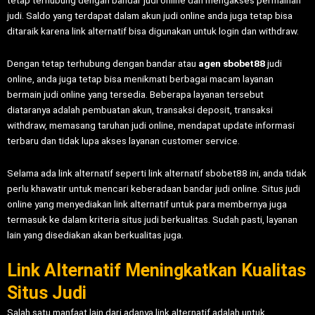
tetap terhubung dengan bandar judi online dan mengakses permainan
judi. Saldo yang terdapat dalam akun judi online anda juga tetap bisa
ditaraik karena link alternatif bisa digunakan untuk login dan withdraw.
Dengan tetap terhubung dengan bandar atau
agen sbobet88
judi
online, anda juga tetap bisa menikmati berbagai macam layanan
bermain judi online yang tersedia. Beberapa layanan tersebut
diataranya adalah pembuatan akun, transaksi deposit, transaksi
withdraw, memasang taruhan judi online, mendapat update informasi
terbaru dan tidak lupa akses layanan customer service.
Selama ada link alternatif seperti
link alternatif sbobet88
ini, anda tidak
perlu khawatir untuk mencari keberadaan bandar judi online. Situs judi
online yang menyediakan link alternatif untuk para membernya juga
termasuk ke dalam kriteria situs judi berkualitas. Sudah pasti, layanan
lain yang disediakan akan berkualitas juga.
Link Alternatif Meningkatkan Kualitas
Situs Judi
Salah satu manfaat lain dari adanya link alternatif adalah untuk