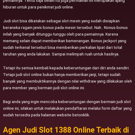
pemainnya. Tentu saja selain itu juga permainan ini merupakan ajang
hiburan untuk para penikmat judi online.
Judi slot bisa dikatakan sebagai slot mesin yang sudah disiapkan
beraneka ragam jenis bonus pada mesin tersebut. Nah.. Nonus-bonus
inilah yang banyak ditunggu-tunggu oleh para pemainnya. Karena
memang selain dapat memberikan kemenangan. Bonus jackpot yang
sudah terkenal tersebut bisa memberikan perkalian lipat dari total
taruhan yang anda lakukan. Sampai melimpah ruah untuk hasilnya.
Tetapi itu semua kembali kepada keberuntungan dari diri anda sendiri.
Tetapi judi slot online bukan hanya memberikan janji, tetapi sudah
banyak yang membuktikannya dengan nilai withdraw yang dilakukan oleh
para member yang bermain judi slot online ini.
Bagi anda yang ingin mencoba keberuntungan dengan bermain judi slot
online ini, silakan untuk melakukan pendaftaran melalui form daftar yang
sudah tersedia pada halaman website betonklik.
Agen Judi Slot 1388 Online Terbaik di