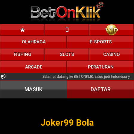
OLAHRAGA
E-SPORTS
FISHING
SLOTS
CASINO
ARCADE
PERATURAN
Selamat datang ke BETONKLIK, situs judi Indonesia yang 
MASUK
DAFTAR
Joker99 Bola