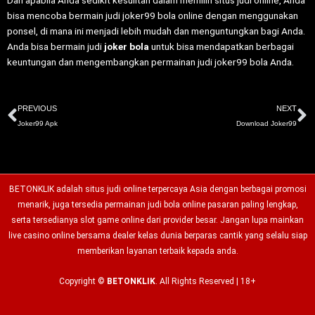
Dan apabila Anda sedikit kesulitan dalam memilih situs judi online, Anda
bisa mencoba bermain judi joker99 bola online dengan menggunakan
ponsel, di mana ini menjadi lebih mudah dan menguntungkan bagi Anda.
Anda bisa bermain judi
joker bola
untuk bisa mendapatkan berbagai
keuntungan dan mengembangkan permainan judi joker99 bola Anda.
PREVIOUS
NEXT
Joker99 Apk
Download Joker99
BETONKLIK adalah situs judi online terpercaya Asia dengan berbagai promosi
menarik, juga tersedia permainan judi bola online pasaran paling lengkap,
serta tersedianya slot game online dari provider besar. Jangan lupa mainkan
live casino online bersama dealer kelas dunia berparas cantik yang selalu siap
memberikan layanan terbaik kepada anda.
Copyright ©
BETONKLIK
. All Rights Reserved | 18+