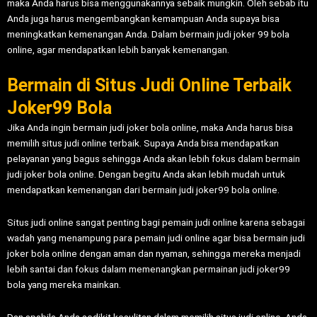
maka Anda harus bisa menggunakannya sebaik mungkin. Oleh sebab itu
Anda juga harus mengembangkan kemampuan Anda supaya bisa
meningkatkan kemenangan Anda. Dalam bermain judi joker 99 bola
online, agar mendapatkan lebih banyak kemenangan.
Bermain di Situs Judi Online Terbaik
Joker99 Bola
Jika Anda ingin bermain judi joker bola online, maka Anda harus bisa
memilih situs judi online terbaik. Supaya Anda bisa mendapatkan
pelayanan yang bagus sehingga Anda akan lebih fokus dalam bermain
judi joker bola online. Dengan begitu Anda akan lebih mudah untuk
mendapatkan kemenangan dari bermain judi joker99 bola online.
Situs judi online sangat penting bagi pemain judi online karena sebagai
wadah yang menampung para pemain judi online agar bisa bermain judi
joker bola online dengan aman dan nyaman, sehingga mereka menjadi
lebih santai dan fokus dalam memenangkan permainan judi joker99
bola yang mereka mainkan.