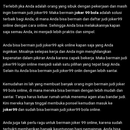
Terlebih jika Anda adalah orang yang sibuk dengan pekerjaan dan masih
ingin bermain judi joker99. Maka bermain
joker 99 bola
adalah solusi
terbaik bagi Anda, di mana Anda bisa bermain dan daftar judi joker99
online dengan cara online. Sehingga Anda bisa melakukannya kapan
saja semau Anda, ini menjadi lebih praktis dan simpel.
Anda bisa bermain judi
joker99 apk
online kapan saja yang Anda
inginkan. Misalnya selepas kerja dan Anda ingin menghilangkan
kepenatan dalam pikiran Anda karena capek bekerja. Maka bermain judi
joker99 login online menjadi salah satu pilihan yang tepat bagi Anda.
Selain itu Anda bisa bermain judi joker99 onlin dengan lebih santai.
Kemudahan ini lah yang membuat banyak orang ingin bermain judi joker
99 bola online, di mana mereka bisa bermain dengan lebih mudah dan
santai. Tanpa harus keluar rumah untuk menemui agen atau bandar judi.
Kini mereka hanya tinggal membuka ponsel kemudian masuk ke
joker99
dan sudah bisa bermain judi joker99 bola online.
Anda juga tak perlu ragu untuk bermain joker 99 online, karena sudah
terbukti memberikan banyak keuntungan bagi pemainnya. Anda bisa