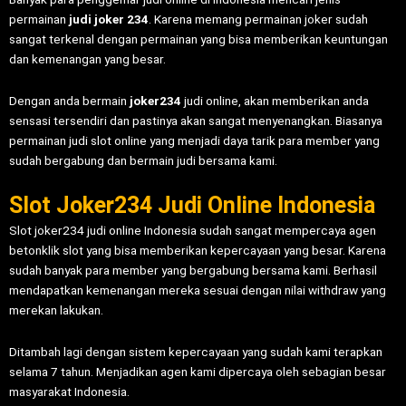
permainan
judi joker 234
. Karena memang permainan joker sudah
sangat terkenal dengan permainan yang bisa memberikan keuntungan
dan kemenangan yang besar.
Dengan anda bermain
joker234
judi online, akan memberikan anda
sensasi tersendiri dan pastinya akan sangat menyenangkan. Biasanya
permainan judi slot online yang menjadi daya tarik para member yang
sudah bergabung dan bermain judi bersama kami.
Slot Joker234 Judi Online Indonesia
Slot joker234 judi online Indonesia sudah sangat mempercaya agen
betonklik slot yang bisa memberikan kepercayaan yang besar. Karena
sudah banyak para member yang bergabung bersama kami. Berhasil
mendapatkan kemenangan mereka sesuai dengan nilai withdraw yang
merekan lakukan.
Ditambah lagi dengan sistem kepercayaan yang sudah kami terapkan
selama 7 tahun. Menjadikan agen kami dipercaya oleh sebagian besar
masyarakat Indonesia.