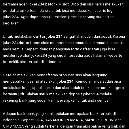
bersama agen joker234 betonklik slot. Broo dan siss harus melakukan
pendaftaran terlebih dahulu untuk bisa mendapatkan user id login
joker234. Agar dapat masuk kedalam permainan yang sudah kami
sediakan.
Untuk melakukan
daftar joker234
sangatlah mudah dan cepat. Karena
joker234daftar1 com akan memberikan kemudahan-kemudahan untuk
anda semua. Seperti dengan pengisian form daftar atau juga bisa
melalui live chat joker234 yang sudah tersedia pada halaman website
betonklik slot terbaik di Indonesia.
Setelah melakukan pendaftaran broo dan siss akan langsung
mendapatkan user id atau akun
joker234
. Kemudian anda sudah bisa
melakukan login, apabila broo dan siss sudah tidak sabar untuk segera
bermain judi. Silakan untuk melakukan deposit joker234 melalui
rekening bank yang sudah kami persiapkan untuk anda semua.
Adapun bank-bank yang kami sediakan merupakan bank terbaik di
Indonesia. Seperti BCA, DANAMON, PERMATA, MANDIRI, BRI, BNI dan
CIMB NIAGA yang sudah terkenal dengan transaksi online yang baik dan