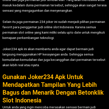
masuk kedalam dunia permainan tersebut, sehingga akan sangat terasa
sensasi yang mengagumkan dan menyenangkan.
Selain itu juga permainan 234 joker ini sudah menjadi pilihan permainan
favorit para penggemar judi online slot Indonesia. Karena semua
permainan slot online yang kami miliki selalu upto date untuk mengikuti
kemajuan perkembangan teknologi.
Joker234 apk ini akan membantu anda agar dapat bermain judi
langsung menggunakan HP kesayangan anda. Sehingga semua
kemudahan-kemudahan dan juga kecanggihan dari permainan tersebut
akan lebih real atau nyata.
Gunakan Joker234 Apk Untuk
Mendapatkan Tampilan Yang Lebih
Bagus dan Menarik Dengan Betonklik
Slot Indonesia
Untuk anda yang ingin mencoba merasakan sensasi bermain judi