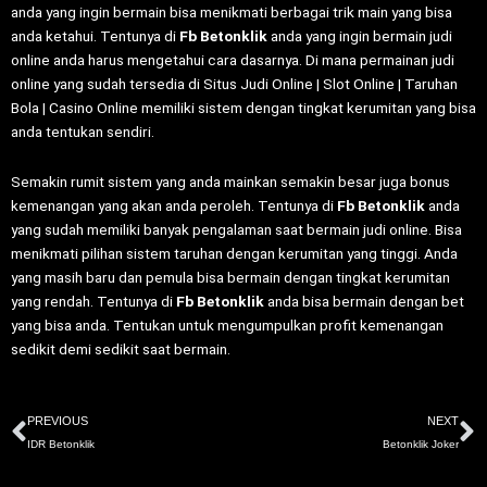
anda yang ingin bermain bisa menikmati berbagai trik main yang bisa
anda ketahui. Tentunya di
Fb Betonklik
anda yang ingin bermain judi
online anda harus mengetahui cara dasarnya. Di mana permainan judi
online yang sudah tersedia di Situs Judi Online | Slot Online | Taruhan
Bola | Casino Online
memiliki sistem dengan tingkat kerumitan yang bisa
anda tentukan sendiri.
Semakin rumit sistem yang anda mainkan semakin besar juga bonus
kemenangan yang akan anda peroleh. Tentunya di
Fb Betonklik
anda
yang sudah memiliki banyak pengalaman saat bermain judi online. Bisa
menikmati pilihan sistem taruhan dengan kerumitan yang tinggi. Anda
yang masih baru dan pemula bisa bermain dengan tingkat kerumitan
yang rendah. Tentunya di
Fb Betonklik
anda bisa bermain dengan bet
yang bisa anda. Tentukan untuk mengumpulkan profit kemenangan
sedikit demi sedikit saat bermain.
PREVIOUS
NEXT
IDR Betonklik
Betonklik Joker