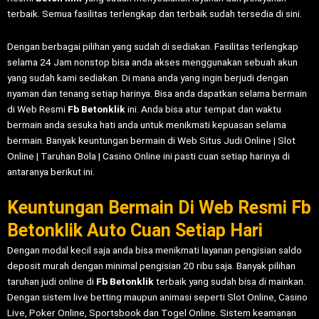
terbaik. Semua fasilitas terlengkap dan terbaik sudah tersedia di sini.
Dengan berbagai pilihan yang sudah di sediakan. Fasilitas terlengkap
selama 24 Jam nonstop bisa anda akses menggunakan sebuah akun
yang sudah kami sediakan. Di mana anda yang ingin berjudi dengan
nyaman dan tenang setiap harinya. Bisa anda dapatkan selama bermain
di Web Resmi
Fb Betonklik
ini. Anda bisa atur tempat dan waktu
bermain anda sesuka hati anda untuk menikmati kepuasan selama
bermain. Banyak keuntungan bermain di Web Situs Judi Online | Slot
Online | Taruhan Bola | Casino Online ini pasti cuan setiap harinya di
antaranya berikut ini.
Keuntungan Bermain Di Web Resmi Fb
Betonklik Auto Cuan Setiap Hari
Dengan modal kecil saja anda bisa menikmati layanan pengisian saldo
deposit murah dengan minimal pengisian 20 ribu saja.
Banyak pilihan
taruhan judi online di
Fb Betonklik
terbaik yang sudah bisa di mainkan.
Dengan sistem live betting maupun animasi seperti Slot Online, Casino
Live, Poker Online, Sportsbook dan Togel Online.
Sistem keamanan