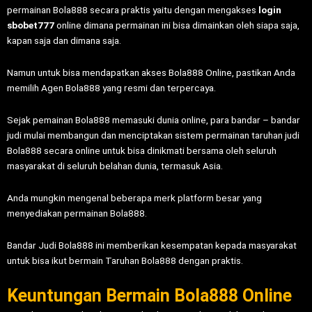
permainan Bola888 secara praktis yaitu dengan mengakses
login
sbobet777
online dimana permainan ini bisa dimainkan oleh siapa saja,
kapan saja dan dimana saja.
Namun untuk bisa mendapatkan akses Bola888 Online, pastikan Anda
memilih Agen Bola888 yang resmi dan terpercaya.
Sejak pemainan Bola888 memasuki dunia online, para bandar – bandar
judi mulai membangun dan menciptakan sistem permainan taruhan judi
Bola888 secara online untuk bisa dinikmati bersama oleh seluruh
masyarakat di seluruh belahan dunia, termasuk Asia.
Anda mungkin mengenal beberapa merk platform besar yang
menyediakan permainan Bola888.
Bandar Judi Bola888 ini memberikan kesempatan kepada masyarakat
untuk bisa ikut bermain Taruhan Bola888 dengan praktis.
Keuntungan Bermain Bola888 Online