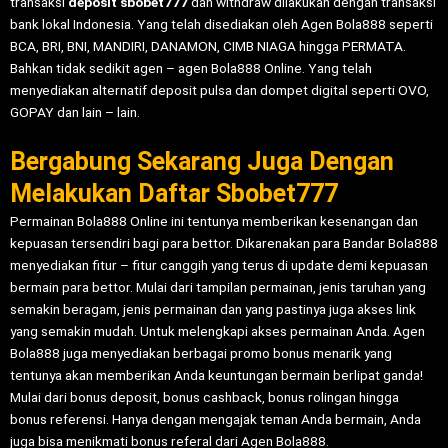
transaksi
deposit sbobet777
dan withdraw dilakukan dengan transaksi
bank lokal Indonesia. Yang telah disediakan oleh Agen Bola888 seperti
BCA, BRI, BNI, MANDIRI, DANAMON, CIMB NIAGA hingga PERMATA.
Bahkan tidak sedikit agen – agen Bola888 Online. Yang telah
menyediakan alternatif deposit pulsa dan dompet digital seperti OVO,
GOPAY dan lain – lain.
Bergabung Sekarang Juga Dengan
Melakukan Daftar Sbobet777
Permainan Bola888 Online ini tentunya memberikan kesenangan dan
kepuasan tersendiri bagi para bettor. Dikarenakan para Bandar Bola888
menyediakan fitur – fitur canggih yang terus di update demi kepuasan
bermain para bettor. Mulai dari tampilan permainan, jenis taruhan yang
semakin beragam, jenis permainan dan yang pastinya juga akses link
yang semakin mudah. Untuk melengkapi akses permainan Anda. Agen
Bola888 juga menyediakan berbagai promo bonus menarik yang
tentunya akan memberikan Anda keuntungan bermain berlipat ganda!
Mulai dari bonus deposit, bonus cashback, bonus rolingan hingga
bonus referensi. Hanya dengan mengajak teman Anda bermain, Anda
juga bisa menikmati bonus referal dari Agen Bola888.