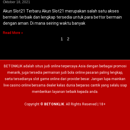
Oktober 18, 2021
Akun Slot21 Terbaru Akun Slot21 merupakan salah satu akses
bermain terbaik dan lengkap tersedia untuk para bettor bermain
dengan aman. Di mana seiring waktu banyak
Read More »
1
2
BETONKLIK adalah situs judi online terpercaya Asia dengan berbagai promosi
menarik, juga tersedia permainan judi bola online pasaran paling lengkap,
serta tersedianya slot game online dari provider besar. Jangan lupa mainkan
live casino online bersama dealer kelas dunia berparas cantik yang selalu siap
memberikan layanan terbaik kepada anda.
Copyright ©
BETONKLIK
. All Rights Reserved | 18+