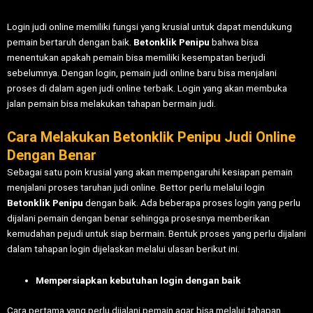
Login judi online memiliki fungsi yang krusial untuk dapat mendukung
pemain bertaruh dengan baik.
Betonklik Penipu
bahwa bisa
menentukan apakah pemain bisa memiliki kesempatan berjudi
sebelumnya. Dengan login, pemain judi online baru bisa menjalani
proses di dalam agen judi online terbaik. Login yang akan membuka
jalan pemain bisa melakukan tahapan bermain judi.
Cara Melakukan Betonklik Penipu Judi Online
Dengan Benar
Sebagai satu poin krusial yang akan mempengaruhi kesiapan pemain
menjalani proses taruhan judi online. Bettor perlu melalui login
Betonklik Penipu
dengan baik. Ada beberapa proses login yang perlu
dijalani pemain dengan benar sehingga prosesnya memberikan
kemudahan pejudi untuk siap bermain. Bentuk proses yang perlu dijalani
dalam tahapan login dijelaskan melalui ulasan berikut ini.
Mempersiapkan kebutuhan login dengan baik
Cara pertama yang perlu dijalani pemain agar bisa melalui tahapan