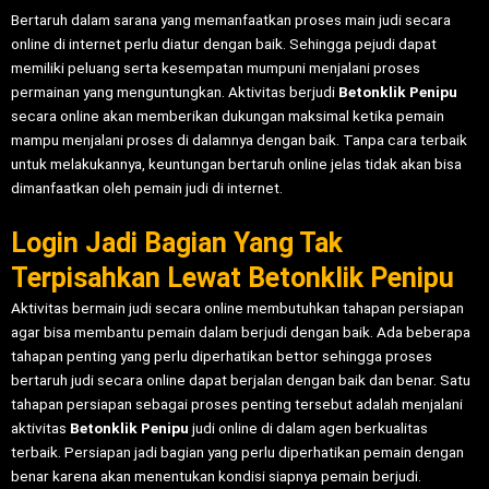
Bertaruh dalam sarana yang memanfaatkan proses main judi secara
online di internet perlu diatur dengan baik. Sehingga pejudi dapat
memiliki peluang serta kesempatan mumpuni menjalani proses
permainan yang menguntungkan. Aktivitas berjudi
Betonklik Penipu
secara online akan memberikan dukungan maksimal ketika pemain
mampu menjalani proses di dalamnya dengan baik. Tanpa cara terbaik
untuk melakukannya, keuntungan bertaruh online jelas tidak akan bisa
dimanfaatkan oleh pemain judi di internet.
Login Jadi Bagian Yang Tak
Terpisahkan Lewat Betonklik Penipu
Aktivitas bermain judi secara online membutuhkan tahapan persiapan
agar bisa membantu pemain dalam berjudi dengan baik. Ada beberapa
tahapan penting yang perlu diperhatikan bettor sehingga proses
bertaruh judi secara online dapat berjalan dengan baik dan benar. Satu
tahapan persiapan sebagai proses penting tersebut adalah menjalani
aktivitas
Betonklik
Penipu
judi online di dalam agen berkualitas
terbaik. Persiapan jadi bagian yang perlu diperhatikan pemain dengan
benar karena akan menentukan kondisi siapnya pemain berjudi.