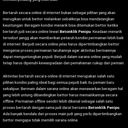
Bertaruh secara online di internet bukan sebagai pilihan yang akan
merugikan untuk bettor melainkan sebaliknya bisa mendatangkan
keuntungan. Beragam kondisi menarik bisa ditemukan bettor ketika
bertaruh judi secara online lewat
Betonklik Penipu
. Keadaan menarik
tersebut yangg akan memberikan petaruh kondisi permainan lebih baik
di internet. Berjudi secara online jelas harus dipertimbangkan bettor
mengenai proses permainan taruhannya agar aktivitas bermainnya
dapat menguntungkan pejudi. Berjudi dalam sarana online yang mudah
tetap harus dipenuhi kewaspadaan dan pemahaman cukup dari pemain.
Aktivitas bertaruh secara online di internet merupakan salah satu
pilihan kondisi paling ideal bagi semua pejudi baik itu pemain baru
sekalipun. Bermain dalam sarana online akan menawarkan beragam hal
yang lebih untung dibandingkan bettor harus memainkannya secara
offline. Permainan offline sendiri lebih dikenal sebagai salah satu
proses bertaruh dengan nama judi darat bersama
Betonklik Penipu
.
Ada banyak kendala dari proses main judi yang perlu dipertimbangkan
bettor mengapa tidak memilih sarana online.