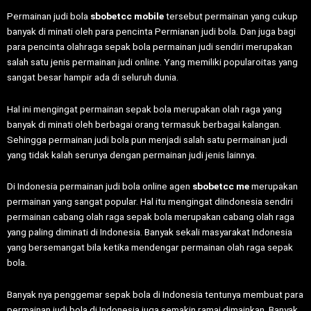
Permainan judi bola
sbobetcc mobile
tersebut permainan yang cukup
banyak di minati oleh para pencinta Permianan judi bola. Dan juga bagi
para pencinta olahraga sepak bola permainan judi sendiri merupakan
salah satu jenis permainan judi online. Yang memiliki popularoitas yang
sangat besar hampir ada di seluruh dunia.
Hal ini mengingat permainan sepak bola merupakan olah raga yang
banyak di minati oleh berbagai orang termasuk berbagai kalangan.
Sehingga permainan judi bola pun menjadi salah satu permainan judi
yang tidak kalah serunya dengan permainan judi jenis lainnya.
Di Indonesia permainan judi bola online agen
sbobetcc me
merupakan
permainan yang sangat popular. Hal itu mengingat diIndonesia sendiri
permainan cabang olah raga sepak bola merupakan cabang olah raga
yang paling diminati di Indonesia. Banyak sekali masyarakat Indonesia
yang bersemangat bila ketika mendengar permainan olah raga sepak
bola.
Banyak nya penggemar sepak bola di Indonesia tentunya membuat para
permainan judi bola di Indonesia juga semakin ramai dimainkan. Banyak