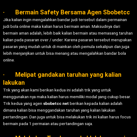
·
Bermain Safety Bersama Agen Sbobetcc
Jika kalian ingin mengalahkan bandar judi tersebut dalam permainan
judi bola online maka kalian harus bermain aman. Maksudnya dari
bermain aman adalah, lebih baik kalian bermain atau memasang taruhan
kalian pada pasaran over / under. Karena pasaran tersebut merupakan
pasaran yang mudah untuk di mainkan oleh pemula sekalipun dan juga
lebih menjanjikan untuk bisa menang atau mengalahkan bandar bola
online.
·
Melipat gandakan taruhan yang kalian
lakukan
Trik yang akan kami berikan kedua ini adalah trik yang untuk
menggunakan nya maka kalian harus memiliki modal yang cukup besar.
Trik kedua yang agen
sbobetcc net
berikan kepada kalian adalah
dimana kalian bisa menggandakan taruhan yang kalian lakukan
pertandingan. Dan juga untuk bisa melakukan trik ini kalian harus focus
bermain pada 1 permaian atau pertandingan saja.