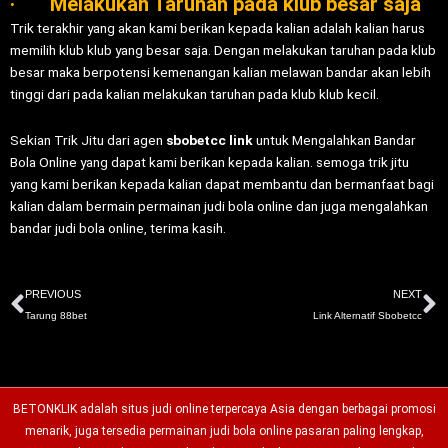
·
Melakukan Taruhan pada klub besar saja
Trik terakhir yang akan kami berikan kepada kalian adalah kalian harus
memilih klub klub yang besar saja. Dengan melakukan taruhan pada klub
besar maka berpotensi kemenangan kalian melawan bandar akan lebih
tinggi dari pada kalian melakukan taruhan pada klub klub kecil.
Sekian Trik Jitu dari agen
sbobetcc
link
untuk Mengalahkan Bandar
Bola Online yang dapat kami berikan kepada kalian. semoga trik jitu
yang kami berikan kepada kalian dapat membantu dan bermanfaat bagi
kalian dalam bermain permainan judi bola online dan juga mengalahkan
bandar judi bola online, terima kasih.
PREVIOUS
NEXT
Tarung 88bet
Link Alternatif Sbobetcc
BETONKLIK adalah situs judi online terpercaya Asia dengan berbagai promosi
menarik, juga tersedia permainan judi bola online pasaran paling lengkap,